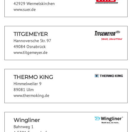
42929 Wermelskirchen
www.suer.de
TITGEMEYER
Hannoversche Str. 97
49084 Osnabrück
www.titgemeyer.de
THERMO KING
Himmelweiler 9
89081 Ulm
www.thermoking.de
Wingliner
Bahnweg 1