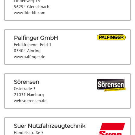
Lindenweg 13
56294 Gierschnach
www.liderkit.com
Palfinger GmbH
Feldkirchener Feld 1
83404 Ainring
www.palfinger.de
Sörensen
Osterrade 3
21031 Hamburg
web.soerensen.de
Suer Nutz­fahrzeug­technik
Handelsstraße 5