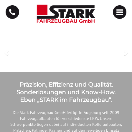
Zurück
We
Präzision, Effizienz und Qualität.
Sonderlösungen und Know-How.
Eben „STARK im Fahrzeugbau“.
Die Stark Fahrzeugbau GmbH fertigt in Augsburg seit 2009
Fahrzeugaufbauten für verschiedenste LKW. Unsere
Schwerpunkte liegen dabei auf individuellen Kofferaufbauten,
Pritschen, Palfinger Kränen und auf den jeweiligen Einsatz